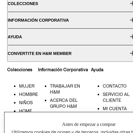
COLECCIONES
INFORMACIÓN CORPORATIVA
AYUDA
CONVERTITE EN H&M MEMBER
Colecciones
Información Corporativa
Ayuda
MUJER
TRABAJAR EN
CONTACTO
H&M
HOMBRE
SERVICIO AL
ACERCA DEL
CLIENTE
NIÑOS
GRUPO H&M
MI CUENTA
HOME
RESPONSABILIDAD
NUESTRAS
SOCIAL
TIENDAS
Antes de empezar a comprar
PRENSA
CLICK&COLL
Utilizamos cookies de origen y de terceros, incluidas otras 