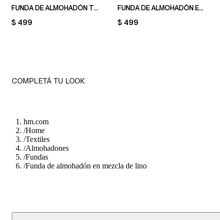
FUNDA DE ALMOHADÓN TERCIOPELO
FUNDA DE ALMOHADÓN EN LONA ESTAMPADA
PRICE:
$ 499
PRICE:
$ 499
COMPLETÁ TU LOOK
hm.com
/
Home
/
Textiles
/
Almohadones
/
Fundas
/
Funda de almohadón en mezcla de lino