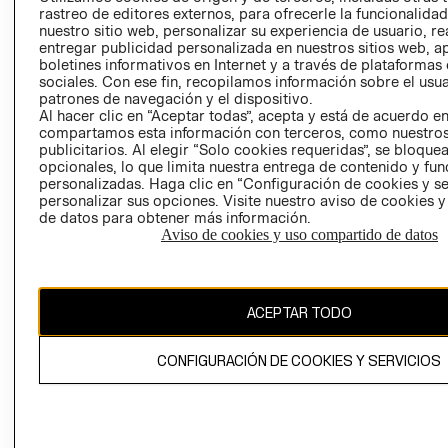
RELACIÓN CON
- RETIRO EN
rastreo de editores externos, para ofrecerle la funcionalid
nuestro sitio web, personalizar su experiencia de usuario, rea
INVERSIONISTAS
TIENDA
entregar publicidad personalizada en nuestros sitios web, a
POLÍTICA
TÉRMINOS Y
boletines informativos en Internet y a través de plataformas
EMPRESARIAL
CONDICIONE
sociales. Con ese fin, recopilamos información sobre el usua
patrones de navegación y el dispositivo.
AVISO DE
Al hacer clic en “Aceptar todas”, acepta y está de acuerdo e
PRIVACIDAD
compartamos esta información con terceros, como nuestros
publicitarios. Al elegir “Solo cookies requeridas”, se bloque
GIFT CARD
opcionales, lo que limita nuestra entrega de contenido y fu
personalizadas. Haga clic en “Configuración de cookies y se
AVISO DE
personalizar sus opciones. Visite nuestro aviso de cookies 
COOKIES
de datos para obtener más información.
Aviso de cookies y uso compartido de datos
ACEPTAR TODO
Uruguay ($U)
CONFIGURACIÓN DE COOKIES Y SERVICIOS
CAMBIAR REGIÓN