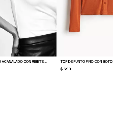
TOP EN PUNTO ACANALADO CON RIBETE DE ENCAJE
TOP DE PUNTO FINO CON BOTO
PRICE:
$ 699