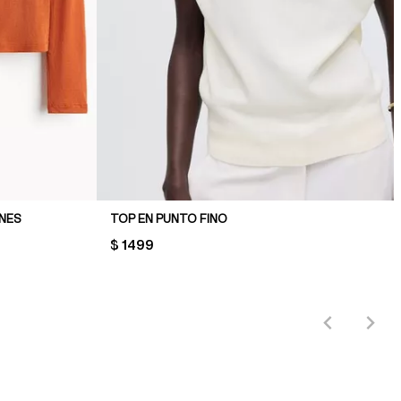
NES
TOP EN PUNTO FINO
PRICE:
$ 1499