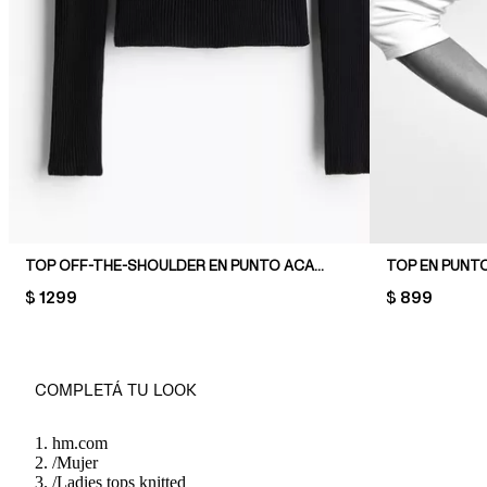
TOP OFF-THE-SHOULDER EN PUNTO ACANALADO
PRICE:
$ 1299
PRICE:
$ 899
COMPLETÁ TU LOOK
hm.com
/
Mujer
/
Ladies tops knitted