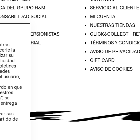
CA DEL GRUPO H&M
SERVICIO AL CLIENTE
ONSABILIDAD SOCIAL
MI CUENTA
SA
NUESTRAS TIENDAS
IÓN CON INVERSIONISTAS
CLICK&COLLECT - RE
ICA EMPRESARIAL
TÉRMINOS Y CONDICI
otras
cerle la
AVISO DE PRIVACIDA
izar su
GIFT CARD
blicidad
oletines
AVISO DE COOKIES
redes
l usuario,
erdo en que
estros
”, se
 entrega
zar sus
artido de