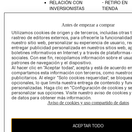
RELACIÓN CON
- RETIRO EN
INVERSIONISTAS
TIENDA
POLÍTICA
TÉRMINOS Y
EMPRESARIAL
CONDICIONE
Antes de empezar a comprar
AVISO DE
Utilizamos cookies de origen y de terceros, incluidas otras 
PRIVACIDAD
rastreo de editores externos, para ofrecerle la funcionalid
nuestro sitio web, personalizar su experiencia de usuario, rea
GIFT CARD
entregar publicidad personalizada en nuestros sitios web, a
boletines informativos en Internet y a través de plataformas
AVISO DE
sociales. Con ese fin, recopilamos información sobre el usua
COOKIES
patrones de navegación y el dispositivo.
Al hacer clic en “Aceptar todas”, acepta y está de acuerdo e
compartamos esta información con terceros, como nuestros
publicitarios. Al elegir “Solo cookies requeridas”, se bloque
opcionales, lo que limita nuestra entrega de contenido y fu
personalizadas. Haga clic en “Configuración de cookies y se
personalizar sus opciones. Visite nuestro aviso de cookies 
de datos para obtener más información.
Uruguay ($U)
Aviso de cookies y uso compartido de datos
CAMBIAR REGIÓN
ACEPTAR TODO