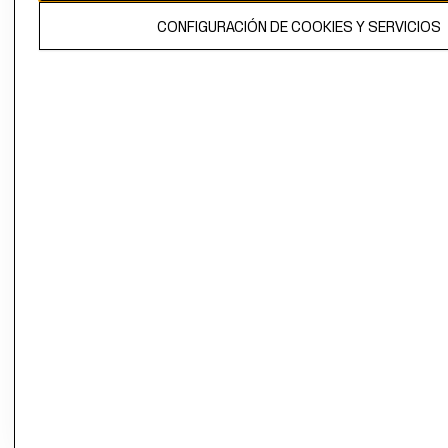
El contenido de esta página web está protegido por copyright y es
CONFIGURACIÓN DE COOKIES Y SERVICIOS
propiedad de H&M Hennes & Mauritz AB.