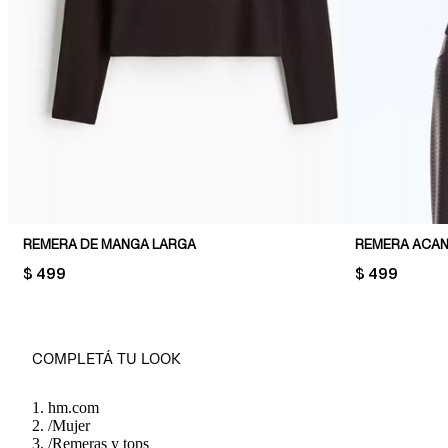
REMERA DE MANGA LARGA
REMERA ACA
PRICE:
$ 499
PRICE:
$ 499
COMPLETÁ TU LOOK
hm.com
/
Mujer
/
Remeras y tops