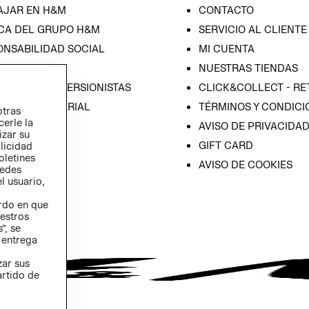
AJAR EN H&M
CONTACTO
CA DEL GRUPO H&M
SERVICIO AL CLIENTE
ONSABILIDAD SOCIAL
MI CUENTA
SA
NUESTRAS TIENDAS
IÓN CON INVERSIONISTAS
CLICK&COLLECT - RE
ICA EMPRESARIAL
TÉRMINOS Y CONDICI
otras
cerle la
AVISO DE PRIVACIDA
izar su
GIFT CARD
blicidad
oletines
AVISO DE COOKIES
redes
l usuario,
erdo en que
estros
”, se
 entrega
zar sus
artido de