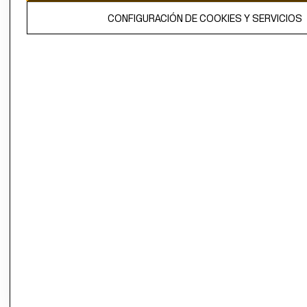
El contenido de esta página web está protegido por copyright y es
CONFIGURACIÓN DE COOKIES Y SERVICIOS
propiedad de H&M Hennes & Mauritz AB.