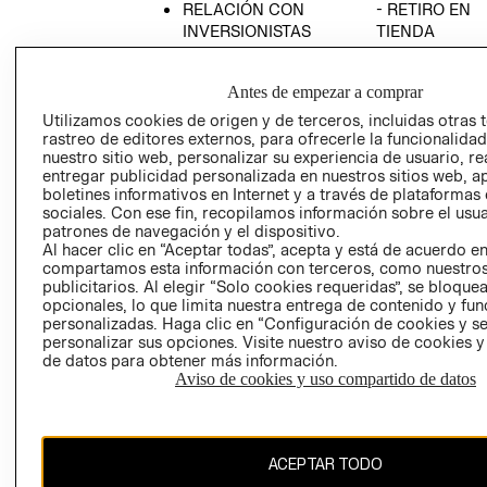
RELACIÓN CON
- RETIRO EN
INVERSIONISTAS
TIENDA
POLÍTICA
TÉRMINOS Y
EMPRESARIAL
CONDICIONE
Antes de empezar a comprar
AVISO DE
Utilizamos cookies de origen y de terceros, incluidas otras 
PRIVACIDAD
rastreo de editores externos, para ofrecerle la funcionalid
nuestro sitio web, personalizar su experiencia de usuario, rea
GIFT CARD
entregar publicidad personalizada en nuestros sitios web, a
boletines informativos en Internet y a través de plataformas
AVISO DE
sociales. Con ese fin, recopilamos información sobre el usua
COOKIES
patrones de navegación y el dispositivo.
Al hacer clic en “Aceptar todas”, acepta y está de acuerdo e
compartamos esta información con terceros, como nuestros
publicitarios. Al elegir “Solo cookies requeridas”, se bloque
opcionales, lo que limita nuestra entrega de contenido y fu
personalizadas. Haga clic en “Configuración de cookies y se
personalizar sus opciones. Visite nuestro aviso de cookies 
de datos para obtener más información.
Uruguay ($U)
Aviso de cookies y uso compartido de datos
CAMBIAR REGIÓN
ACEPTAR TODO