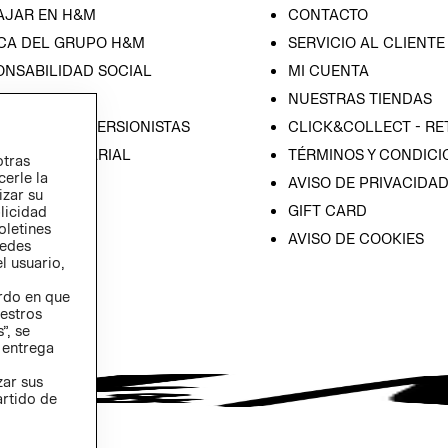
AJAR EN H&M
CONTACTO
CA DEL GRUPO H&M
SERVICIO AL CLIENTE
ONSABILIDAD SOCIAL
MI CUENTA
SA
NUESTRAS TIENDAS
IÓN CON INVERSIONISTAS
CLICK&COLLECT - RE
ICA EMPRESARIAL
TÉRMINOS Y CONDICI
otras
cerle la
AVISO DE PRIVACIDA
izar su
GIFT CARD
blicidad
oletines
AVISO DE COOKIES
redes
l usuario,
erdo en que
estros
”, se
 entrega
zar sus
artido de