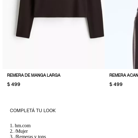
REMERA DE MANGA LARGA
REMERA ACA
PRICE:
$ 499
PRICE:
$ 499
COMPLETÁ TU LOOK
hm.com
/
Mujer
/
Remeras y tops