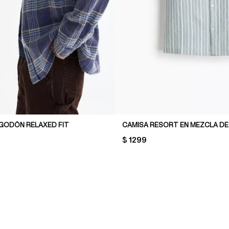
LGODÓN RELAXED FIT
PRICE:
$ 1299