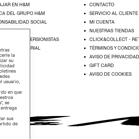
AJAR EN H&M
CONTACTO
CA DEL GRUPO H&M
SERVICIO AL CLIENTE
ONSABILIDAD SOCIAL
MI CUENTA
SA
NUESTRAS TIENDAS
IÓN CON INVERSIONISTAS
CLICK&COLLECT - RE
ICA EMPRESARIAL
TÉRMINOS Y CONDICI
otras
cerle la
AVISO DE PRIVACIDA
izar su
GIFT CARD
blicidad
oletines
AVISO DE COOKIES
redes
l usuario,
erdo en que
estros
”, se
 entrega
zar sus
artido de