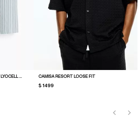
CAMISA RESORT EN MEZCLA DE LYOCELL REGULAR FIT
CAMISA RESORT LOOSE FIT
PRICE:
$ 1499