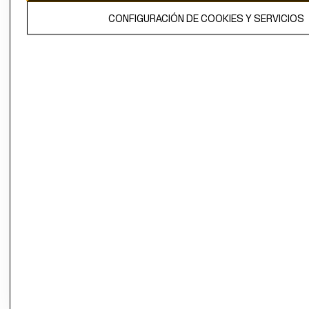
El contenido de esta página web está protegido por copyright y es
CONFIGURACIÓN DE COOKIES Y SERVICIOS
propiedad de H&M Hennes & Mauritz AB.