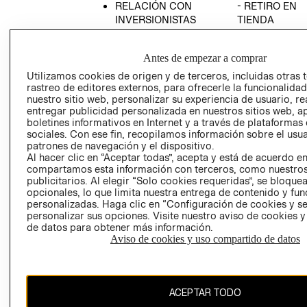
RELACIÓN CON
- RETIRO EN
INVERSIONISTAS
TIENDA
POLÍTICA
TÉRMINOS Y
EMPRESARIAL
CONDICIONE
Antes de empezar a comprar
AVISO DE
Utilizamos cookies de origen y de terceros, incluidas otras 
PRIVACIDAD
rastreo de editores externos, para ofrecerle la funcionalid
nuestro sitio web, personalizar su experiencia de usuario, rea
GIFT CARD
entregar publicidad personalizada en nuestros sitios web, a
boletines informativos en Internet y a través de plataformas
AVISO DE
sociales. Con ese fin, recopilamos información sobre el usua
COOKIES
patrones de navegación y el dispositivo.
Al hacer clic en “Aceptar todas”, acepta y está de acuerdo e
compartamos esta información con terceros, como nuestros
publicitarios. Al elegir “Solo cookies requeridas”, se bloque
opcionales, lo que limita nuestra entrega de contenido y fu
personalizadas. Haga clic en “Configuración de cookies y se
personalizar sus opciones. Visite nuestro aviso de cookies 
de datos para obtener más información.
Uruguay ($U)
Aviso de cookies y uso compartido de datos
CAMBIAR REGIÓN
ACEPTAR TODO