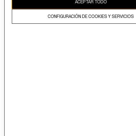
ACEPTAR TODO
CONFIGURACIÓN DE COOKIES Y SERVICIOS
El contenido de esta página web está protegido por copyright y es
propiedad de H&M Hennes & Mauritz AB.