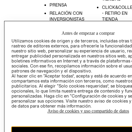
PRENSA
CLICK&COLL
RELACIÓN CON
- RETIRO EN
INVERSIONISTAS
TIENDA
POLÍTICA
TÉRMINOS Y
Antes de empezar a comprar
EMPRESARIAL
CONDICIONE
Utilizamos cookies de origen y de terceros, incluidas otras 
AVISO DE
rastreo de editores externos, para ofrecerle la funcionalid
PRIVACIDAD
nuestro sitio web, personalizar su experiencia de usuario, rea
GIFT CARD
entregar publicidad personalizada en nuestros sitios web, a
boletines informativos en Internet y a través de plataformas
AVISO DE
sociales. Con ese fin, recopilamos información sobre el usua
COOKIES
patrones de navegación y el dispositivo.
Al hacer clic en “Aceptar todas”, acepta y está de acuerdo e
compartamos esta información con terceros, como nuestros
publicitarios. Al elegir “Solo cookies requeridas”, se bloque
opcionales, lo que limita nuestra entrega de contenido y fu
personalizadas. Haga clic en “Configuración de cookies y se
personalizar sus opciones. Visite nuestro aviso de cookies 
de datos para obtener más información.
Uruguay ($U)
Aviso de cookies y uso compartido de datos
CAMBIAR REGIÓN