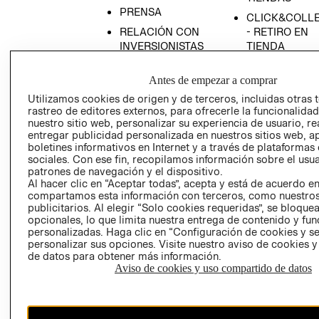
PRENSA
CLICK&COLL
RELACIÓN CON
- RETIRO EN
INVERSIONISTAS
TIENDA
POLÍTICA
TÉRMINOS Y
Antes de empezar a comprar
EMPRESARIAL
CONDICIONE
Utilizamos cookies de origen y de terceros, incluidas otras 
AVISO DE
rastreo de editores externos, para ofrecerle la funcionalid
PRIVACIDAD
nuestro sitio web, personalizar su experiencia de usuario, rea
GIFT CARD
entregar publicidad personalizada en nuestros sitios web, a
boletines informativos en Internet y a través de plataformas
AVISO DE
sociales. Con ese fin, recopilamos información sobre el usua
COOKIES
patrones de navegación y el dispositivo.
Al hacer clic en “Aceptar todas”, acepta y está de acuerdo e
compartamos esta información con terceros, como nuestros
publicitarios. Al elegir “Solo cookies requeridas”, se bloque
opcionales, lo que limita nuestra entrega de contenido y fu
personalizadas. Haga clic en “Configuración de cookies y se
personalizar sus opciones. Visite nuestro aviso de cookies 
de datos para obtener más información.
Uruguay ($U)
Aviso de cookies y uso compartido de datos
CAMBIAR REGIÓN