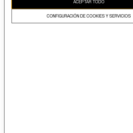
ACEPTAR TODO
CONFIGURACIÓN DE COOKIES Y SERVICIOS
El contenido de esta página web está protegido por copyright y es
propiedad de H&M Hennes & Mauritz AB.