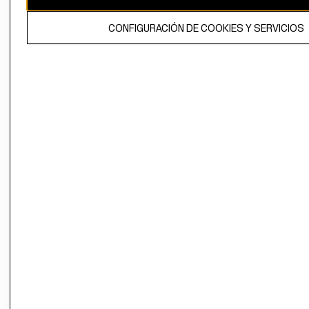
El contenido de esta página web está protegido por copyright y es
CONFIGURACIÓN DE COOKIES Y SERVICIOS
propiedad de H&M Hennes & Mauritz AB.