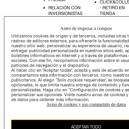
CLICK&COLL
RELACIÓN CON
- RETIRO EN
INVERSIONISTAS
TIENDA
POLÍTICA
TÉRMINOS Y
EMPRESARIAL
CONDICIONE
Antes de empezar a comprar
AVISO DE
Utilizamos cookies de origen y de terceros, incluidas otras 
rastreo de editores externos, para ofrecerle la funcionalid
PRIVACIDAD
nuestro sitio web, personalizar su experiencia de usuario, rea
GIFT CARD
entregar publicidad personalizada en nuestros sitios web, a
boletines informativos en Internet y a través de plataformas
AVISO DE
sociales. Con ese fin, recopilamos información sobre el usua
COOKIES
patrones de navegación y el dispositivo.
Al hacer clic en “Aceptar todas”, acepta y está de acuerdo e
compartamos esta información con terceros, como nuestros
publicitarios. Al elegir “Solo cookies requeridas”, se bloque
opcionales, lo que limita nuestra entrega de contenido y fu
personalizadas. Haga clic en “Configuración de cookies y se
personalizar sus opciones. Visite nuestro aviso de cookies 
de datos para obtener más información.
Uruguay ($U)
Aviso de cookies y uso compartido de datos
CAMBIAR REGIÓN
ACEPTAR TODO