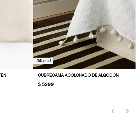
260x260
TÉN
CUBRECAMA ACOLCHADO DE ALGODÓN
PRICE:
$ 5299