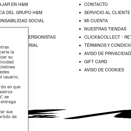
AJAR EN H&M
CONTACTO
CA DEL GRUPO H&M
SERVICIO AL CLIENTE
ONSABILIDAD SOCIAL
MI CUENTA
SA
NUESTRAS TIENDAS
IÓN CON INVERSIONISTAS
CLICK&COLLECT - RE
ICA EMPRESARIAL
TÉRMINOS Y CONDICI
otras
cerle la
AVISO DE PRIVACIDA
izar su
GIFT CARD
blicidad
oletines
AVISO DE COOKIES
redes
l usuario,
erdo en que
estros
”, se
 entrega
zar sus
artido de