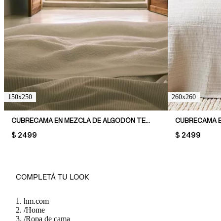
150x250
260x260
CUBRECAMA EN MEZCLA DE ALGODÓN TEXTURIZADO
CUBRECAMA E
PRICE:
$ 2499
PRICE:
$ 2499
COMPLETÁ TU LOOK
hm.com
/
Home
/
Ropa de cama