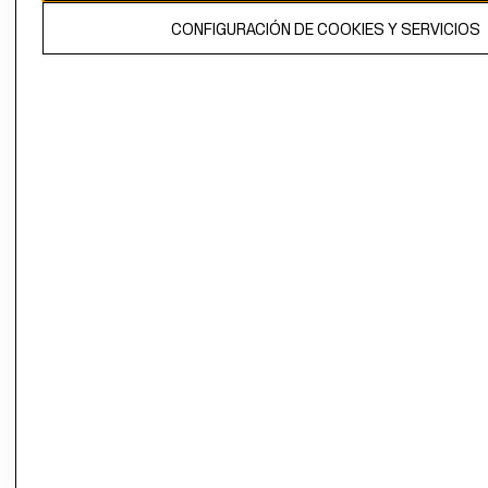
El contenido de esta página web está protegido por copyright y es
CONFIGURACIÓN DE COOKIES Y SERVICIOS
propiedad de H&M Hennes & Mauritz AB.