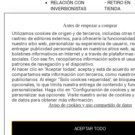
RELACIÓN CON
- RETIRO EN
INVERSIONISTAS
TIENDA
POLÍTICA
TÉRMINOS Y
EMPRESARIAL
CONDICIONE
Antes de empezar a comprar
AVISO DE
Utilizamos cookies de origen y de terceros, incluidas otras 
PRIVACIDAD
rastreo de editores externos, para ofrecerle la funcionalid
nuestro sitio web, personalizar su experiencia de usuario, rea
GIFT CARD
entregar publicidad personalizada en nuestros sitios web, a
boletines informativos en Internet y a través de plataformas
AVISO DE
sociales. Con ese fin, recopilamos información sobre el usua
COOKIES
patrones de navegación y el dispositivo.
Al hacer clic en “Aceptar todas”, acepta y está de acuerdo e
compartamos esta información con terceros, como nuestros
publicitarios. Al elegir “Solo cookies requeridas”, se bloque
opcionales, lo que limita nuestra entrega de contenido y fu
personalizadas. Haga clic en “Configuración de cookies y se
personalizar sus opciones. Visite nuestro aviso de cookies 
de datos para obtener más información.
Uruguay ($U)
Aviso de cookies y uso compartido de datos
CAMBIAR REGIÓN
ACEPTAR TODO