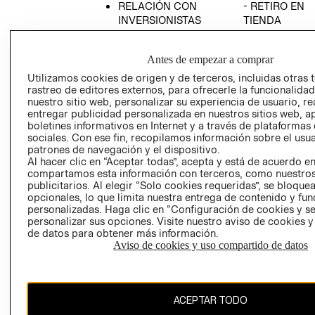
RELACIÓN CON
- RETIRO EN
INVERSIONISTAS
TIENDA
POLÍTICA
TÉRMINOS Y
EMPRESARIAL
CONDICIONE
Antes de empezar a comprar
AVISO DE
Utilizamos cookies de origen y de terceros, incluidas otras 
PRIVACIDAD
rastreo de editores externos, para ofrecerle la funcionalid
nuestro sitio web, personalizar su experiencia de usuario, rea
GIFT CARD
entregar publicidad personalizada en nuestros sitios web, a
boletines informativos en Internet y a través de plataformas
AVISO DE
sociales. Con ese fin, recopilamos información sobre el usua
COOKIES
patrones de navegación y el dispositivo.
Al hacer clic en “Aceptar todas”, acepta y está de acuerdo e
compartamos esta información con terceros, como nuestros
publicitarios. Al elegir “Solo cookies requeridas”, se bloque
opcionales, lo que limita nuestra entrega de contenido y fu
personalizadas. Haga clic en “Configuración de cookies y se
personalizar sus opciones. Visite nuestro aviso de cookies 
de datos para obtener más información.
Uruguay ($U)
Aviso de cookies y uso compartido de datos
CAMBIAR REGIÓN
ACEPTAR TODO