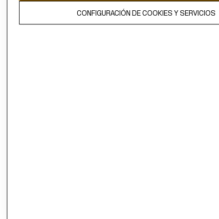
El contenido de esta página web está protegido por copyright y es
CONFIGURACIÓN DE COOKIES Y SERVICIOS
propiedad de H&M Hennes & Mauritz AB.