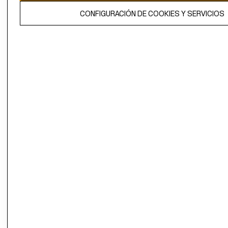
El contenido de esta página web está protegido por copyright y es
CONFIGURACIÓN DE COOKIES Y SERVICIOS
propiedad de H&M Hennes & Mauritz AB.