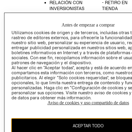
RELACIÓN CON
- RETIRO EN
INVERSIONISTAS
TIENDA
POLÍTICA
TÉRMINOS Y
EMPRESARIAL
CONDICIONE
Antes de empezar a comprar
AVISO DE
Utilizamos cookies de origen y de terceros, incluidas otras 
PRIVACIDAD
rastreo de editores externos, para ofrecerle la funcionalid
nuestro sitio web, personalizar su experiencia de usuario, rea
GIFT CARD
entregar publicidad personalizada en nuestros sitios web, a
boletines informativos en Internet y a través de plataformas
AVISO DE
sociales. Con ese fin, recopilamos información sobre el usua
COOKIES
patrones de navegación y el dispositivo.
Al hacer clic en “Aceptar todas”, acepta y está de acuerdo e
compartamos esta información con terceros, como nuestros
publicitarios. Al elegir “Solo cookies requeridas”, se bloque
opcionales, lo que limita nuestra entrega de contenido y fu
personalizadas. Haga clic en “Configuración de cookies y se
personalizar sus opciones. Visite nuestro aviso de cookies 
de datos para obtener más información.
Uruguay ($U)
Aviso de cookies y uso compartido de datos
CAMBIAR REGIÓN
ACEPTAR TODO