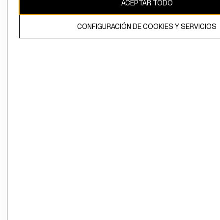
ACEPTAR TODO
CONFIGURACIÓN DE COOKIES Y SERVICIOS
El contenido de esta página web está protegido por copyright y es
propiedad de H&M Hennes & Mauritz AB.