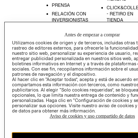
PRENSA
CLICK&COLL
RELACIÓN CON
- RETIRO EN
INVERSIONISTAS
TIENDA
POLÍTICA
TÉRMINOS Y
Antes de empezar a comprar
EMPRESARIAL
CONDICIONE
Utilizamos cookies de origen y de terceros, incluidas otras 
AVISO DE
rastreo de editores externos, para ofrecerle la funcionalid
PRIVACIDAD
nuestro sitio web, personalizar su experiencia de usuario, rea
GIFT CARD
entregar publicidad personalizada en nuestros sitios web, a
boletines informativos en Internet y a través de plataformas
AVISO DE
sociales. Con ese fin, recopilamos información sobre el usua
COOKIES
patrones de navegación y el dispositivo.
Al hacer clic en “Aceptar todas”, acepta y está de acuerdo e
compartamos esta información con terceros, como nuestros
publicitarios. Al elegir “Solo cookies requeridas”, se bloque
opcionales, lo que limita nuestra entrega de contenido y fu
personalizadas. Haga clic en “Configuración de cookies y se
personalizar sus opciones. Visite nuestro aviso de cookies 
de datos para obtener más información.
Uruguay ($U)
Aviso de cookies y uso compartido de datos
CAMBIAR REGIÓN