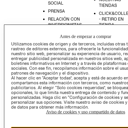
SOCIAL
TIENDAS
PRENSA
CLICK&COLL
RELACIÓN CON
- RETIRO EN
INVERSIONISTAS
TIENDA
POLÍTICA
TÉRMINOS Y
Antes de empezar a comprar
EMPRESARIAL
CONDICIONE
Utilizamos cookies de origen y de terceros, incluidas otras 
AVISO DE
rastreo de editores externos, para ofrecerle la funcionalid
PRIVACIDAD
nuestro sitio web, personalizar su experiencia de usuario, rea
entregar publicidad personalizada en nuestros sitios web, a
GIFT CARD
boletines informativos en Internet y a través de plataformas
AVISO DE
sociales. Con ese fin, recopilamos información sobre el usua
patrones de navegación y el dispositivo.
COOKIES
Al hacer clic en “Aceptar todas”, acepta y está de acuerdo e
compartamos esta información con terceros, como nuestros
publicitarios. Al elegir “Solo cookies requeridas”, se bloque
opcionales, lo que limita nuestra entrega de contenido y fu
personalizadas. Haga clic en “Configuración de cookies y se
personalizar sus opciones. Visite nuestro aviso de cookies 
de datos para obtener más información.
Aviso de cookies y uso compartido de datos
Uruguay ($U)
CAMBIAR REGIÓN