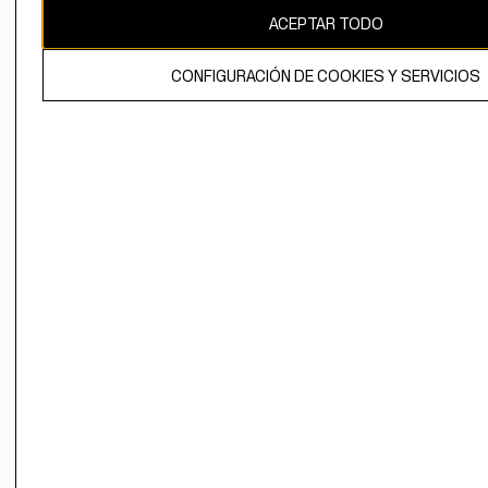
ACEPTAR TODO
CONFIGURACIÓN DE COOKIES Y SERVICIOS
El contenido de esta página web está protegido por copyright y es
propiedad de H&M Hennes & Mauritz AB.