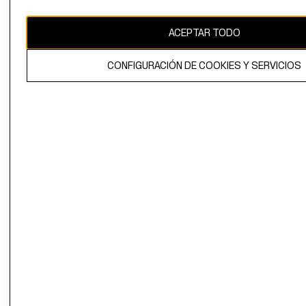
CAMBIAR REGIÓN
ACEPTAR TODO
CONFIGURACIÓN DE COOKIES Y SERVICIOS
El contenido de esta página web está protegido por copyright y es
propiedad de H&M Hennes & Mauritz AB.