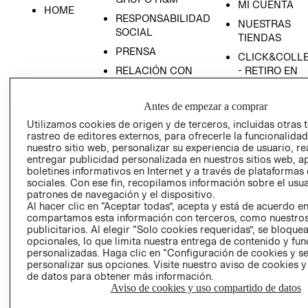
MI CUENTA
HOME
RESPONSABILIDAD
NUESTRAS
SOCIAL
TIENDAS
PRENSA
CLICK&COLL
RELACIÓN CON
- RETIRO EN
INVERSIONISTAS
TIENDA
POLÍTICA
TÉRMINOS Y
Antes de empezar a comprar
EMPRESARIAL
CONDICIONE
Utilizamos cookies de origen y de terceros, incluidas otras 
rastreo de editores externos, para ofrecerle la funcionalid
AVISO DE
nuestro sitio web, personalizar su experiencia de usuario, rea
PRIVACIDAD
entregar publicidad personalizada en nuestros sitios web, a
GIFT CARD
boletines informativos en Internet y a través de plataformas
sociales. Con ese fin, recopilamos información sobre el usua
AVISO DE
patrones de navegación y el dispositivo.
COOKIES
Al hacer clic en “Aceptar todas”, acepta y está de acuerdo e
compartamos esta información con terceros, como nuestros
publicitarios. Al elegir “Solo cookies requeridas”, se bloque
opcionales, lo que limita nuestra entrega de contenido y fu
personalizadas. Haga clic en “Configuración de cookies y se
personalizar sus opciones. Visite nuestro aviso de cookies 
de datos para obtener más información.
Aviso de cookies y uso compartido de datos
Uruguay ($U)