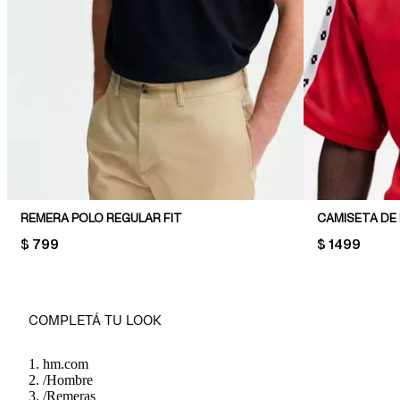
REMERA POLO REGULAR FIT
CAMISETA DE
PRICE:
$ 799
PRICE:
$ 1499
COMPLETÁ TU LOOK
hm.com
/
Hombre
/
Remeras