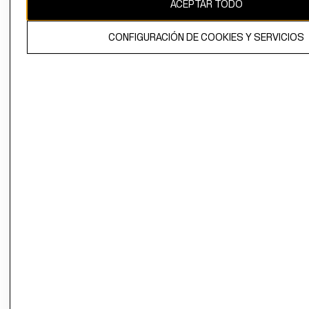
ACEPTAR TODO
CONFIGURACIÓN DE COOKIES Y SERVICIOS
El contenido de esta página web está protegido por copyright y es
propiedad de H&M Hennes & Mauritz AB.