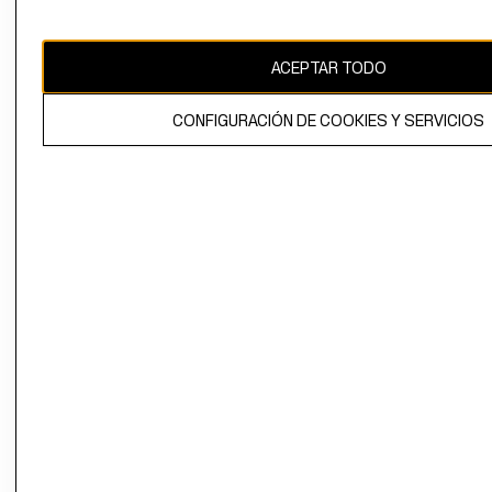
Uruguay ($U)
CAMBIAR REGIÓN
ACEPTAR TODO
CONFIGURACIÓN DE COOKIES Y SERVICIOS
El contenido de esta página web está protegido por copyright y es
propiedad de H&M Hennes & Mauritz AB.