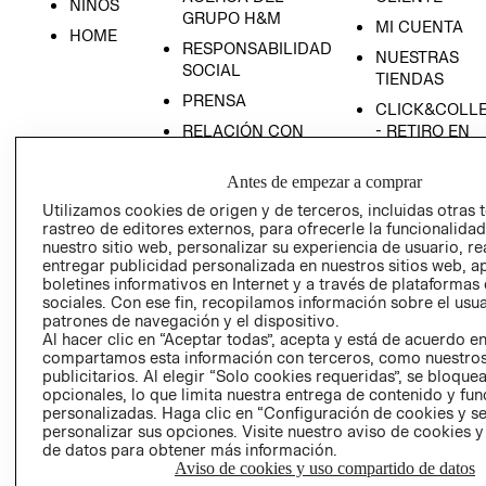
NIÑOS
GRUPO H&M
MI CUENTA
HOME
RESPONSABILIDAD
NUESTRAS
SOCIAL
TIENDAS
PRENSA
CLICK&COLL
RELACIÓN CON
- RETIRO EN
INVERSIONISTAS
TIENDA
Antes de empezar a comprar
POLÍTICA
TÉRMINOS Y
EMPRESARIAL
CONDICIONE
Utilizamos cookies de origen y de terceros, incluidas otras 
rastreo de editores externos, para ofrecerle la funcionalid
AVISO DE
nuestro sitio web, personalizar su experiencia de usuario, rea
PRIVACIDAD
entregar publicidad personalizada en nuestros sitios web, a
boletines informativos en Internet y a través de plataformas
GIFT CARD
sociales. Con ese fin, recopilamos información sobre el usua
AVISO DE
patrones de navegación y el dispositivo.
Al hacer clic en “Aceptar todas”, acepta y está de acuerdo e
COOKIES
compartamos esta información con terceros, como nuestros
publicitarios. Al elegir “Solo cookies requeridas”, se bloque
opcionales, lo que limita nuestra entrega de contenido y fu
personalizadas. Haga clic en “Configuración de cookies y se
personalizar sus opciones. Visite nuestro aviso de cookies 
de datos para obtener más información.
Aviso de cookies y uso compartido de datos