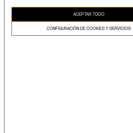
CAMBIAR REGIÓN
ACEPTAR TODO
CONFIGURACIÓN DE COOKIES Y SERVICIOS
El contenido de esta página web está protegido por copyright y es
propiedad de H&M Hennes & Mauritz AB.