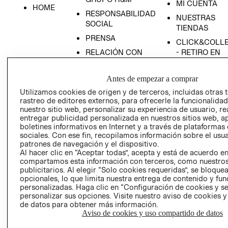
MI CUENTA
HOME
RESPONSABILIDAD
NUESTRAS
SOCIAL
TIENDAS
PRENSA
CLICK&COLL
RELACIÓN CON
- RETIRO EN
INVERSIONISTAS
TIENDA
POLÍTICA
TÉRMINOS Y
Antes de empezar a comprar
EMPRESARIAL
CONDICIONE
Utilizamos cookies de origen y de terceros, incluidas otras 
rastreo de editores externos, para ofrecerle la funcionalid
AVISO DE
nuestro sitio web, personalizar su experiencia de usuario, rea
PRIVACIDAD
entregar publicidad personalizada en nuestros sitios web, a
GIFT CARD
boletines informativos en Internet y a través de plataformas
sociales. Con ese fin, recopilamos información sobre el usua
AVISO DE
patrones de navegación y el dispositivo.
COOKIES
Al hacer clic en “Aceptar todas”, acepta y está de acuerdo e
compartamos esta información con terceros, como nuestros
publicitarios. Al elegir “Solo cookies requeridas”, se bloque
opcionales, lo que limita nuestra entrega de contenido y fu
personalizadas. Haga clic en “Configuración de cookies y se
personalizar sus opciones. Visite nuestro aviso de cookies 
de datos para obtener más información.
Aviso de cookies y uso compartido de datos
Uruguay ($U)