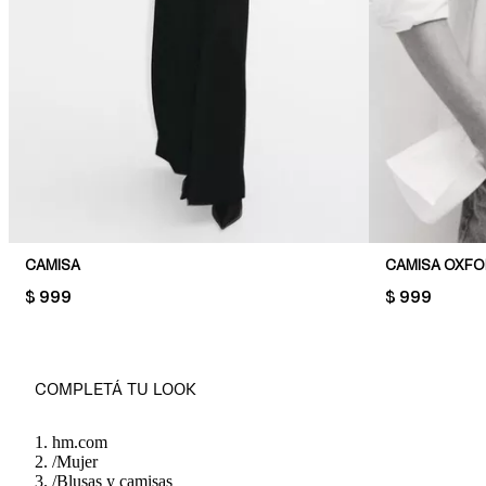
CAMISA
CAMISA OXF
PRICE:
$ 999
PRICE:
$ 999
COMPLETÁ TU LOOK
hm.com
/
Mujer
/
Blusas y camisas