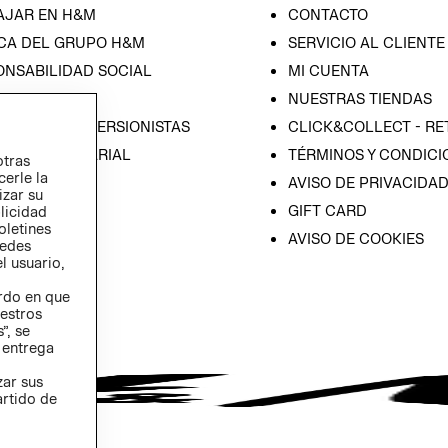
AJAR EN H&M
CONTACTO
CA DEL GRUPO H&M
SERVICIO AL CLIENTE
ONSABILIDAD SOCIAL
MI CUENTA
SA
NUESTRAS TIENDAS
IÓN CON INVERSIONISTAS
CLICK&COLLECT - RE
ICA EMPRESARIAL
TÉRMINOS Y CONDICI
otras
cerle la
AVISO DE PRIVACIDA
izar su
GIFT CARD
blicidad
oletines
AVISO DE COOKIES
redes
l usuario,
erdo en que
estros
”, se
 entrega
zar sus
artido de