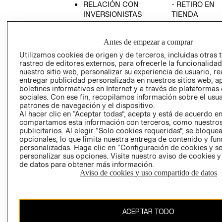
RELACIÓN CON
- RETIRO EN
INVERSIONISTAS
TIENDA
POLÍTICA
TÉRMINOS Y
EMPRESARIAL
CONDICIONE
Antes de empezar a comprar
AVISO DE
Utilizamos cookies de origen y de terceros, incluidas otras 
PRIVACIDAD
rastreo de editores externos, para ofrecerle la funcionalid
nuestro sitio web, personalizar su experiencia de usuario, rea
GIFT CARD
entregar publicidad personalizada en nuestros sitios web, a
boletines informativos en Internet y a través de plataformas
AVISO DE
sociales. Con ese fin, recopilamos información sobre el usua
COOKIES
patrones de navegación y el dispositivo.
Al hacer clic en “Aceptar todas”, acepta y está de acuerdo e
compartamos esta información con terceros, como nuestros
publicitarios. Al elegir “Solo cookies requeridas”, se bloque
opcionales, lo que limita nuestra entrega de contenido y fu
personalizadas. Haga clic en “Configuración de cookies y se
personalizar sus opciones. Visite nuestro aviso de cookies 
de datos para obtener más información.
Uruguay ($U)
Aviso de cookies y uso compartido de datos
CAMBIAR REGIÓN
ACEPTAR TODO