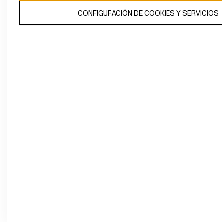
El contenido de esta página web está protegido por copyright y es
CONFIGURACIÓN DE COOKIES Y SERVICIOS
propiedad de H&M Hennes & Mauritz AB.