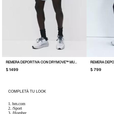
REMERA DEPORTIVA CON DRYMOVE™ MUSCLE FIT
PRICE:
$ 1499
PRICE:
$ 799
COMPLETÁ TU LOOK
hm.com
/
Sport
/
Hombre