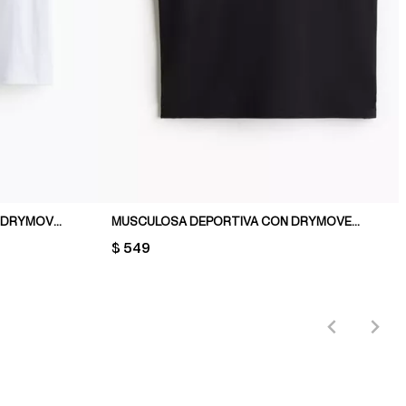
REMERA DEPORTIVA BOXY CON DRYMOVE™
MUSCULOSA DEPORTIVA CON DRYMOVE™ REGULAR FIT
PRICE:
$ 549