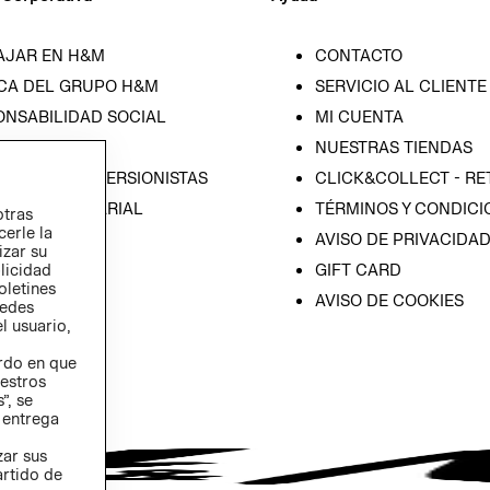
AJAR EN H&M
CONTACTO
CA DEL GRUPO H&M
SERVICIO AL CLIENTE
ONSABILIDAD SOCIAL
MI CUENTA
SA
NUESTRAS TIENDAS
IÓN CON INVERSIONISTAS
CLICK&COLLECT - RE
ICA EMPRESARIAL
TÉRMINOS Y CONDICI
otras
cerle la
AVISO DE PRIVACIDA
izar su
GIFT CARD
blicidad
oletines
AVISO DE COOKIES
redes
l usuario,
erdo en que
estros
”, se
 entrega
zar sus
artido de