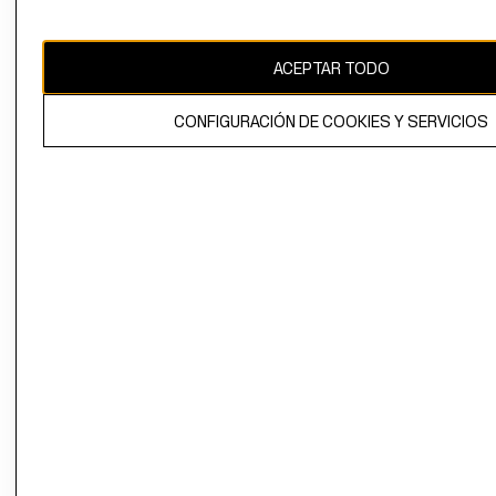
Uruguay ($U)
CAMBIAR REGIÓN
ACEPTAR TODO
CONFIGURACIÓN DE COOKIES Y SERVICIOS
El contenido de esta página web está protegido por copyright y es
propiedad de H&M Hennes & Mauritz AB.