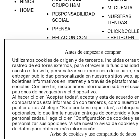
NIÑOS
GRUPO H&M
MI CUENTA
HOME
RESPONSABILIDAD
NUESTRAS
SOCIAL
TIENDAS
PRENSA
CLICK&COLL
RELACIÓN CON
- RETIRO EN
INVERSIONISTAS
TIENDA
Antes de empezar a comprar
POLÍTICA
TÉRMINOS Y
EMPRESARIAL
CONDICIONE
Utilizamos cookies de origen y de terceros, incluidas otras 
rastreo de editores externos, para ofrecerle la funcionalid
AVISO DE
nuestro sitio web, personalizar su experiencia de usuario, rea
PRIVACIDAD
entregar publicidad personalizada en nuestros sitios web, a
boletines informativos en Internet y a través de plataformas
GIFT CARD
sociales. Con ese fin, recopilamos información sobre el usua
AVISO DE
patrones de navegación y el dispositivo.
Al hacer clic en “Aceptar todas”, acepta y está de acuerdo e
COOKIES
compartamos esta información con terceros, como nuestros
publicitarios. Al elegir “Solo cookies requeridas”, se bloque
opcionales, lo que limita nuestra entrega de contenido y fu
personalizadas. Haga clic en “Configuración de cookies y se
personalizar sus opciones. Visite nuestro aviso de cookies 
de datos para obtener más información.
Aviso de cookies y uso compartido de datos