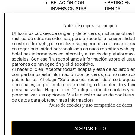
RELACIÓN CON
- RETIRO EN
INVERSIONISTAS
TIENDA
POLÍTICA
TÉRMINOS Y
EMPRESARIAL
CONDICIONE
Antes de empezar a comprar
AVISO DE
Utilizamos cookies de origen y de terceros, incluidas otras 
PRIVACIDAD
rastreo de editores externos, para ofrecerle la funcionalid
nuestro sitio web, personalizar su experiencia de usuario, rea
GIFT CARD
entregar publicidad personalizada en nuestros sitios web, a
boletines informativos en Internet y a través de plataformas
AVISO DE
sociales. Con ese fin, recopilamos información sobre el usua
COOKIES
patrones de navegación y el dispositivo.
Al hacer clic en “Aceptar todas”, acepta y está de acuerdo e
compartamos esta información con terceros, como nuestros
publicitarios. Al elegir “Solo cookies requeridas”, se bloque
opcionales, lo que limita nuestra entrega de contenido y fu
personalizadas. Haga clic en “Configuración de cookies y se
personalizar sus opciones. Visite nuestro aviso de cookies 
de datos para obtener más información.
Uruguay ($U)
Aviso de cookies y uso compartido de datos
CAMBIAR REGIÓN
ACEPTAR TODO