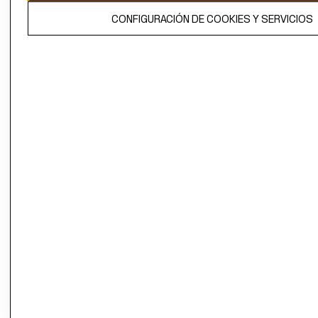
El contenido de esta página web está protegido por copyright y es
CONFIGURACIÓN DE COOKIES Y SERVICIOS
propiedad de H&M Hennes & Mauritz AB.