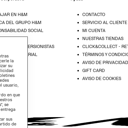
AJAR EN H&M
CONTACTO
CA DEL GRUPO H&M
SERVICIO AL CLIENTE
ONSABILIDAD SOCIAL
MI CUENTA
SA
NUESTRAS TIENDAS
IÓN CON INVERSIONISTAS
CLICK&COLLECT - RE
ICA EMPRESARIAL
TÉRMINOS Y CONDICI
otras
cerle la
AVISO DE PRIVACIDA
izar su
GIFT CARD
blicidad
oletines
AVISO DE COOKIES
redes
l usuario,
erdo en que
estros
”, se
 entrega
zar sus
artido de