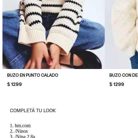
BUZO EN PUNTO CALADO
BUZO CON DE
PRICE:
$ 1299
PRICE:
$ 1299
COMPLETÁ TU LOOK
hm.com
/
Ninos
/
Nina 2 8a