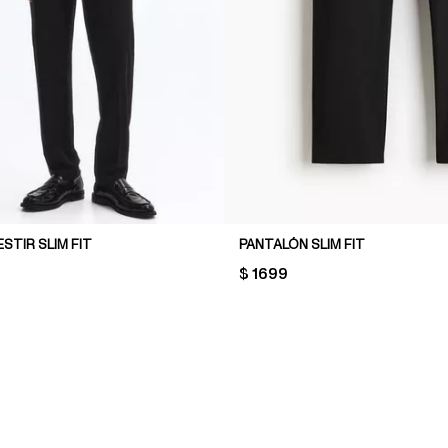
STIR SLIM FIT
PANTALÓN SLIM FIT
PRICE:
$ 1699