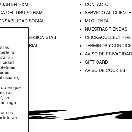
AJAR EN H&M
CONTACTO
CA DEL GRUPO H&M
SERVICIO AL CLIENTE
ONSABILIDAD SOCIAL
MI CUENTA
SA
NUESTRAS TIENDAS
IÓN CON INVERSIONISTAS
CLICK&COLLECT - RE
ICA EMPRESARIAL
TÉRMINOS Y CONDICI
otras
cerle la
AVISO DE PRIVACIDA
izar su
GIFT CARD
blicidad
oletines
AVISO DE COOKIES
redes
l usuario,
erdo en que
estros
”, se
 entrega
zar sus
artido de