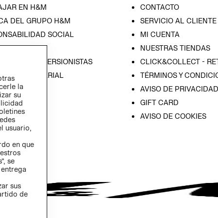
AJAR EN H&M
CONTACTO
CA DEL GRUPO H&M
SERVICIO AL CLIENTE
ONSABILIDAD SOCIAL
MI CUENTA
SA
NUESTRAS TIENDAS
IÓN CON INVERSIONISTAS
CLICK&COLLECT - RE
ICA EMPRESARIAL
TÉRMINOS Y CONDICI
otras
cerle la
AVISO DE PRIVACIDA
izar su
GIFT CARD
blicidad
oletines
AVISO DE COOKIES
redes
l usuario,
erdo en que
estros
”, se
 entrega
zar sus
artido de