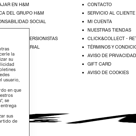
AJAR EN H&M
CONTACTO
CA DEL GRUPO H&M
SERVICIO AL CLIENTE
ONSABILIDAD SOCIAL
MI CUENTA
SA
NUESTRAS TIENDAS
IÓN CON INVERSIONISTAS
CLICK&COLLECT - RE
ICA EMPRESARIAL
TÉRMINOS Y CONDICI
otras
cerle la
AVISO DE PRIVACIDA
izar su
GIFT CARD
blicidad
oletines
AVISO DE COOKIES
redes
l usuario,
erdo en que
estros
”, se
 entrega
zar sus
artido de