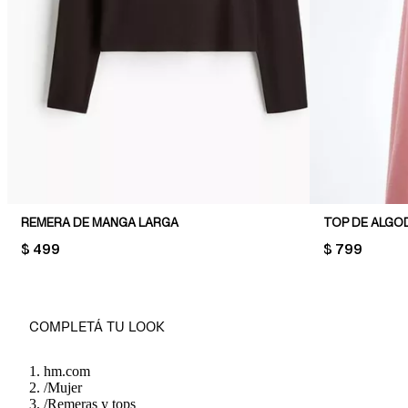
REMERA DE MANGA LARGA
TOP DE ALGO
PRICE:
$ 499
PRICE:
$ 799
COMPLETÁ TU LOOK
hm.com
/
Mujer
/
Remeras y tops