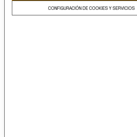
El contenido de esta página web está protegido por copyright y es
CONFIGURACIÓN DE COOKIES Y SERVICIOS
propiedad de H&M Hennes & Mauritz AB.