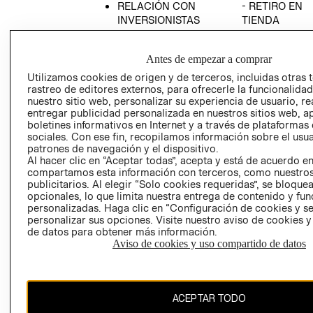
RELACIÓN CON
- RETIRO EN
INVERSIONISTAS
TIENDA
POLÍTICA
TÉRMINOS Y
EMPRESARIAL
CONDICIONE
Antes de empezar a comprar
AVISO DE
Utilizamos cookies de origen y de terceros, incluidas otras 
PRIVACIDAD
rastreo de editores externos, para ofrecerle la funcionalid
nuestro sitio web, personalizar su experiencia de usuario, rea
GIFT CARD
entregar publicidad personalizada en nuestros sitios web, a
boletines informativos en Internet y a través de plataformas
AVISO DE
sociales. Con ese fin, recopilamos información sobre el usua
COOKIES
patrones de navegación y el dispositivo.
Al hacer clic en “Aceptar todas”, acepta y está de acuerdo e
compartamos esta información con terceros, como nuestros
publicitarios. Al elegir “Solo cookies requeridas”, se bloque
opcionales, lo que limita nuestra entrega de contenido y fu
personalizadas. Haga clic en “Configuración de cookies y se
personalizar sus opciones. Visite nuestro aviso de cookies 
de datos para obtener más información.
Uruguay ($U)
Aviso de cookies y uso compartido de datos
CAMBIAR REGIÓN
ACEPTAR TODO