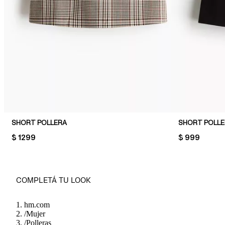
SHORT POLLERA
SHORT POLL
PRICE:
$ 1299
PRICE:
$ 999
COMPLETÁ TU LOOK
hm.com
/
Mujer
/
Polleras