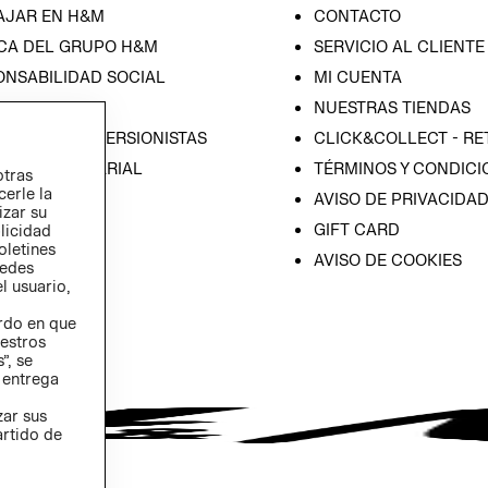
AJAR EN H&M
CONTACTO
CA DEL GRUPO H&M
SERVICIO AL CLIENTE
ONSABILIDAD SOCIAL
MI CUENTA
SA
NUESTRAS TIENDAS
IÓN CON INVERSIONISTAS
CLICK&COLLECT - RE
ICA EMPRESARIAL
TÉRMINOS Y CONDICI
otras
cerle la
AVISO DE PRIVACIDA
izar su
GIFT CARD
blicidad
oletines
AVISO DE COOKIES
redes
l usuario,
erdo en que
estros
”, se
 entrega
zar sus
artido de