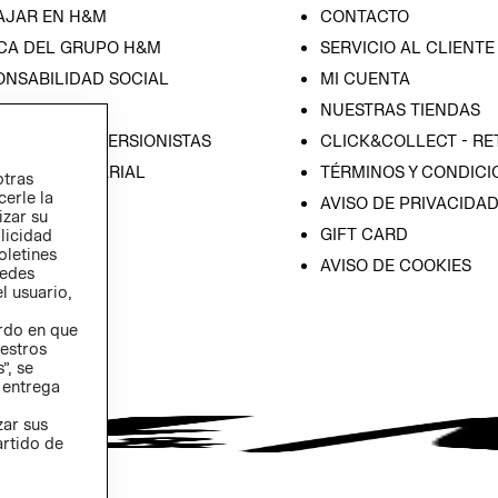
AJAR EN H&M
CONTACTO
CA DEL GRUPO H&M
SERVICIO AL CLIENTE
ONSABILIDAD SOCIAL
MI CUENTA
SA
NUESTRAS TIENDAS
IÓN CON INVERSIONISTAS
CLICK&COLLECT - RE
ICA EMPRESARIAL
TÉRMINOS Y CONDICI
otras
cerle la
AVISO DE PRIVACIDA
izar su
GIFT CARD
blicidad
oletines
AVISO DE COOKIES
redes
l usuario,
erdo en que
estros
”, se
 entrega
zar sus
artido de