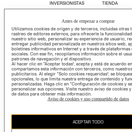
INVERSIONISTAS
TIENDA
POLÍTICA
TÉRMINOS Y
EMPRESARIAL
CONDICIONE
Antes de empezar a comprar
AVISO DE
Utilizamos cookies de origen y de terceros, incluidas otras 
PRIVACIDAD
rastreo de editores externos, para ofrecerle la funcionalid
nuestro sitio web, personalizar su experiencia de usuario, rea
GIFT CARD
entregar publicidad personalizada en nuestros sitios web, a
AVISO DE
boletines informativos en Internet y a través de plataformas
sociales. Con ese fin, recopilamos información sobre el usua
COOKIES
patrones de navegación y el dispositivo.
Al hacer clic en “Aceptar todas”, acepta y está de acuerdo e
compartamos esta información con terceros, como nuestros
publicitarios. Al elegir “Solo cookies requeridas”, se bloque
opcionales, lo que limita nuestra entrega de contenido y fu
personalizadas. Haga clic en “Configuración de cookies y se
personalizar sus opciones. Visite nuestro aviso de cookies 
de datos para obtener más información.
Uruguay ($U)
Aviso de cookies y uso compartido de datos
CAMBIAR REGIÓN
ACEPTAR TODO
El contenido de esta página web está protegido por copyright y es