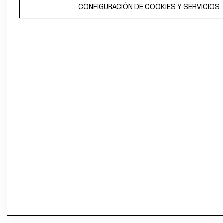
CONFIGURACIÓN DE COOKIES Y SERVICIOS
propiedad de H&M Hennes & Mauritz AB.