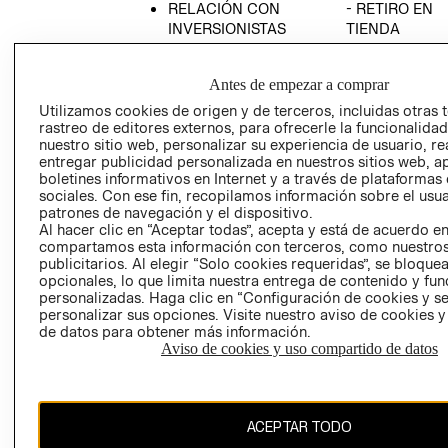
RELACIÓN CON
- RETIRO EN
INVERSIONISTAS
TIENDA
POLÍTICA
TÉRMINOS Y
EMPRESARIAL
CONDICIONE
Antes de empezar a comprar
AVISO DE
Utilizamos cookies de origen y de terceros, incluidas otras 
PRIVACIDAD
rastreo de editores externos, para ofrecerle la funcionalid
nuestro sitio web, personalizar su experiencia de usuario, rea
GIFT CARD
entregar publicidad personalizada en nuestros sitios web, a
boletines informativos en Internet y a través de plataformas
AVISO DE
sociales. Con ese fin, recopilamos información sobre el usua
COOKIES
patrones de navegación y el dispositivo.
Al hacer clic en “Aceptar todas”, acepta y está de acuerdo e
compartamos esta información con terceros, como nuestros
publicitarios. Al elegir “Solo cookies requeridas”, se bloque
opcionales, lo que limita nuestra entrega de contenido y fu
personalizadas. Haga clic en “Configuración de cookies y se
personalizar sus opciones. Visite nuestro aviso de cookies 
de datos para obtener más información.
Uruguay ($U)
Aviso de cookies y uso compartido de datos
CAMBIAR REGIÓN
ACEPTAR TODO