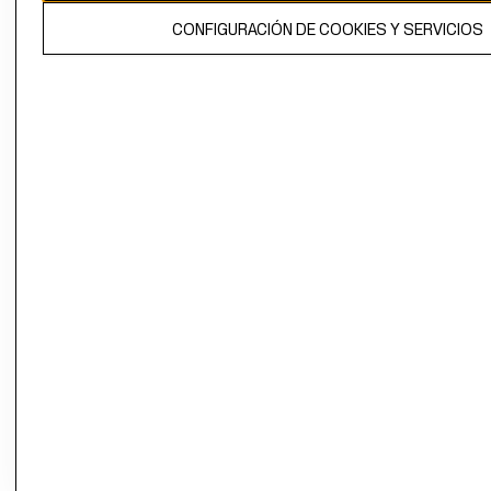
El contenido de esta página web está protegido por copyright y es
CONFIGURACIÓN DE COOKIES Y SERVICIOS
propiedad de H&M Hennes & Mauritz AB.