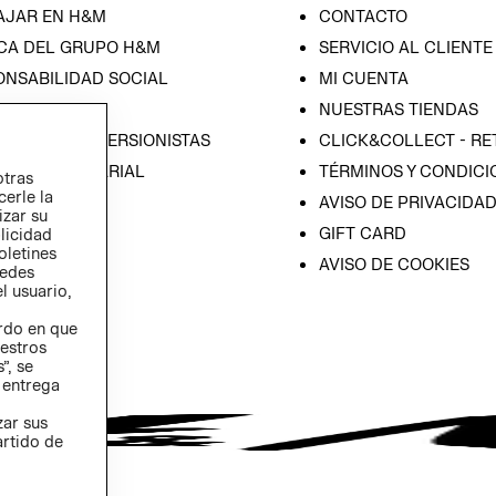
AJAR EN H&M
CONTACTO
CA DEL GRUPO H&M
SERVICIO AL CLIENTE
ONSABILIDAD SOCIAL
MI CUENTA
SA
NUESTRAS TIENDAS
IÓN CON INVERSIONISTAS
CLICK&COLLECT - RE
ICA EMPRESARIAL
TÉRMINOS Y CONDICI
otras
cerle la
AVISO DE PRIVACIDA
izar su
GIFT CARD
blicidad
oletines
AVISO DE COOKIES
redes
l usuario,
erdo en que
estros
”, se
 entrega
zar sus
artido de