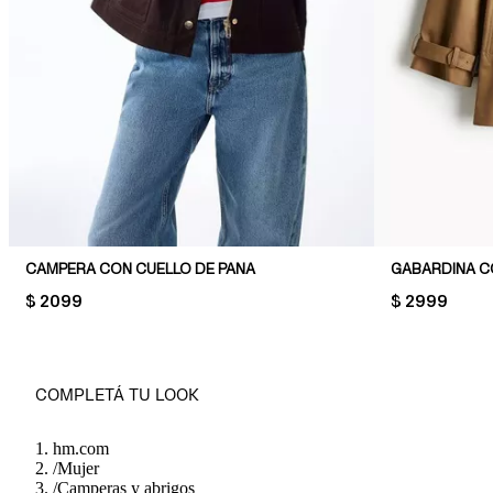
CAMPERA CON CUELLO DE PANA
GABARDINA 
PRICE:
$ 2099
PRICE:
$ 2999
COMPLETÁ TU LOOK
hm.com
/
Mujer
/
Camperas y abrigos