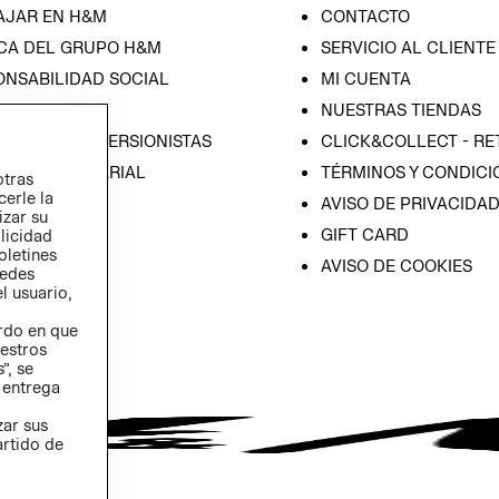
AJAR EN H&M
CONTACTO
CA DEL GRUPO H&M
SERVICIO AL CLIENTE
ONSABILIDAD SOCIAL
MI CUENTA
SA
NUESTRAS TIENDAS
IÓN CON INVERSIONISTAS
CLICK&COLLECT - RE
ICA EMPRESARIAL
TÉRMINOS Y CONDICI
otras
cerle la
AVISO DE PRIVACIDA
izar su
GIFT CARD
blicidad
oletines
AVISO DE COOKIES
redes
l usuario,
erdo en que
estros
”, se
 entrega
zar sus
artido de