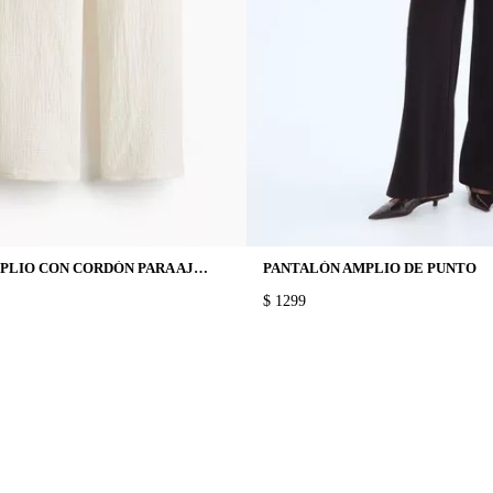
PANTALÓN AMPLIO CON CORDÓN PARA AJUSTAR
PANTALÓN AMPLIO DE PUNTO
PRICE:
$ 1299