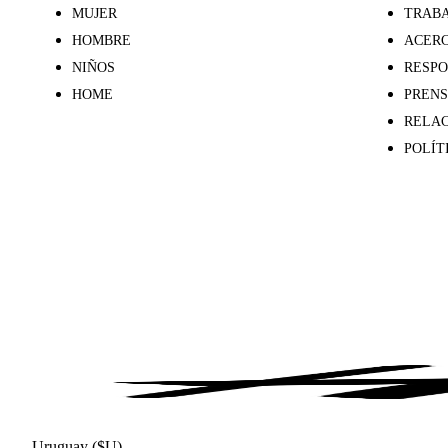
MUJER
TRABA
HOMBRE
ACERC
NIÑOS
RESPO
HOME
PREN
RELAC
POLÍT
Uruguay ($U)