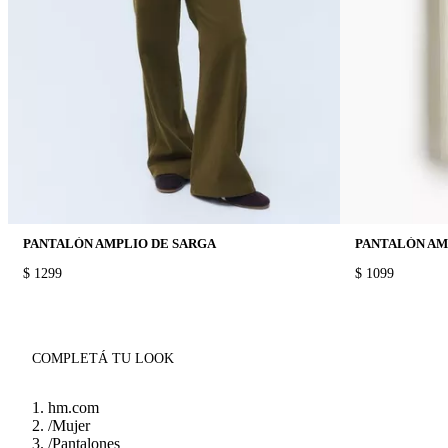
PANTALÓN AMPLIO DE SARGA
PRICE:
$ 1299
PRICE:
$ 1099
COMPLETÁ TU LOOK
hm.com
/
Mujer
/
Pantalones