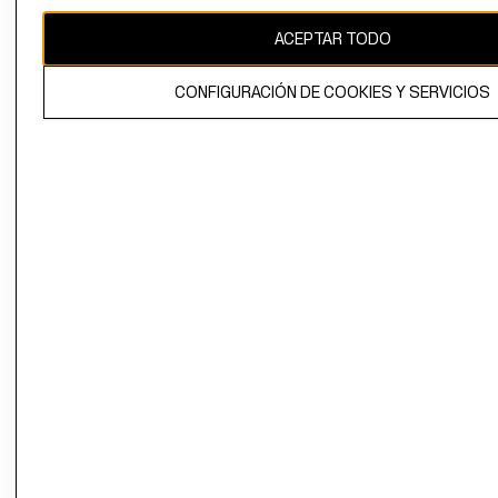
CAMBIAR REGIÓN
ACEPTAR TODO
CONFIGURACIÓN DE COOKIES Y SERVICIOS
El contenido de esta página web está protegido por copyright y es
propiedad de H&M Hennes & Mauritz AB.