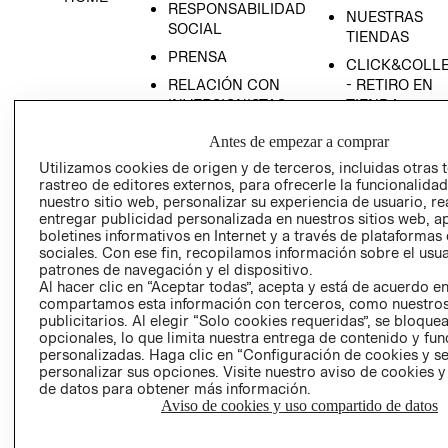
RESPONSABILIDAD
NUESTRAS
SOCIAL
TIENDAS
PRENSA
CLICK&COLL
RELACIÓN CON
- RETIRO EN
INVERSIONISTAS
TIENDA
POLÍTICA
TÉRMINOS Y
Antes de empezar a comprar
EMPRESARIAL
CONDICIONE
Utilizamos cookies de origen y de terceros, incluidas otras 
AVISO DE
rastreo de editores externos, para ofrecerle la funcionalid
PRIVACIDAD
nuestro sitio web, personalizar su experiencia de usuario, rea
entregar publicidad personalizada en nuestros sitios web, a
GIFT CARD
boletines informativos en Internet y a través de plataformas
sociales. Con ese fin, recopilamos información sobre el usua
AVISO DE
patrones de navegación y el dispositivo.
COOKIES
Al hacer clic en “Aceptar todas”, acepta y está de acuerdo e
compartamos esta información con terceros, como nuestros
publicitarios. Al elegir “Solo cookies requeridas”, se bloque
opcionales, lo que limita nuestra entrega de contenido y fu
personalizadas. Haga clic en “Configuración de cookies y se
personalizar sus opciones. Visite nuestro aviso de cookies 
de datos para obtener más información.
Aviso de cookies y uso compartido de datos
Uruguay ($U)