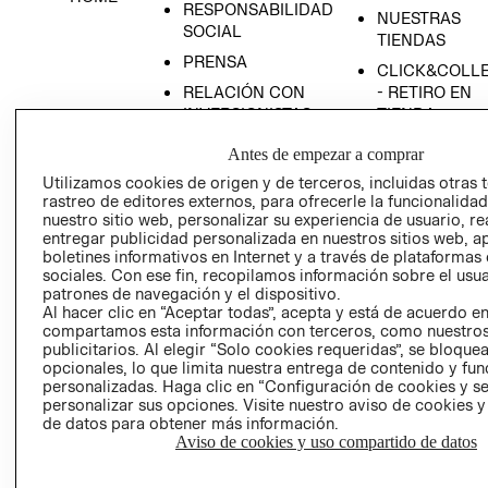
RESPONSABILIDAD
NUESTRAS
SOCIAL
TIENDAS
PRENSA
CLICK&COLL
RELACIÓN CON
- RETIRO EN
INVERSIONISTAS
TIENDA
POLÍTICA
TÉRMINOS Y
Antes de empezar a comprar
EMPRESARIAL
CONDICIONE
Utilizamos cookies de origen y de terceros, incluidas otras 
AVISO DE
rastreo de editores externos, para ofrecerle la funcionalid
PRIVACIDAD
nuestro sitio web, personalizar su experiencia de usuario, rea
entregar publicidad personalizada en nuestros sitios web, a
GIFT CARD
boletines informativos en Internet y a través de plataformas
sociales. Con ese fin, recopilamos información sobre el usua
AVISO DE
patrones de navegación y el dispositivo.
COOKIES
Al hacer clic en “Aceptar todas”, acepta y está de acuerdo e
compartamos esta información con terceros, como nuestros
publicitarios. Al elegir “Solo cookies requeridas”, se bloque
opcionales, lo que limita nuestra entrega de contenido y fu
personalizadas. Haga clic en “Configuración de cookies y se
personalizar sus opciones. Visite nuestro aviso de cookies 
de datos para obtener más información.
Aviso de cookies y uso compartido de datos
Uruguay ($U)