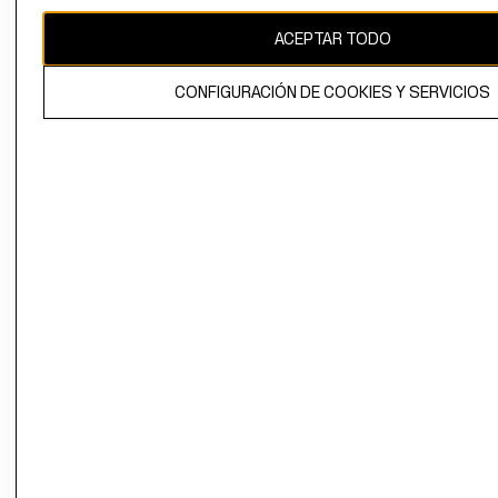
CAMBIAR REGIÓN
ACEPTAR TODO
CONFIGURACIÓN DE COOKIES Y SERVICIOS
El contenido de esta página web está protegido por copyright y es
propiedad de H&M Hennes & Mauritz AB.