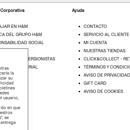
 Corporativa
Ayuda
AJAR EN H&M
CONTACTO
CA DEL GRUPO H&M
SERVICIO AL CLIENTE
ONSABILIDAD SOCIAL
MI CUENTA
SA
NUESTRAS TIENDAS
IÓN CON INVERSIONISTAS
CLICK&COLLECT - RE
ICA EMPRESARIAL
TÉRMINOS Y CONDICI
otras
cerle la
AVISO DE PRIVACIDA
izar su
blicidad
GIFT CARD
oletines
AVISO DE COOKIES
redes
l usuario,
erdo en que
estros
”, se
 entrega