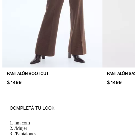
PANTALÓN BOOTCUT
PANTALÓN S
PRICE:
$ 1499
PRICE:
$ 1499
COMPLETÁ TU LOOK
hm.com
/
Mujer
/
Pantalones