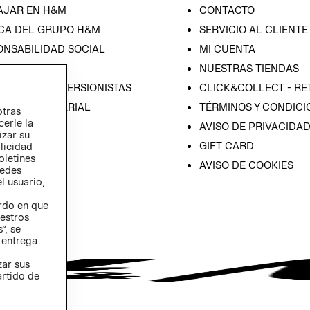
AJAR EN H&M
CONTACTO
CA DEL GRUPO H&M
SERVICIO AL CLIENTE
ONSABILIDAD SOCIAL
MI CUENTA
SA
NUESTRAS TIENDAS
IÓN CON INVERSIONISTAS
CLICK&COLLECT - RE
ICA EMPRESARIAL
TÉRMINOS Y CONDICI
otras
cerle la
AVISO DE PRIVACIDA
izar su
GIFT CARD
blicidad
oletines
AVISO DE COOKIES
redes
l usuario,
erdo en que
estros
”, se
 entrega
zar sus
artido de