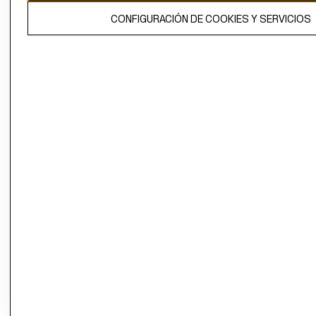
El contenido de esta página web está protegido por copyright y es
CONFIGURACIÓN DE COOKIES Y SERVICIOS
propiedad de H&M Hennes & Mauritz AB.