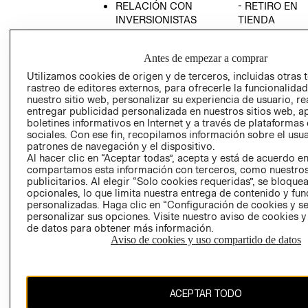
RELACIÓN CON
- RETIRO EN
INVERSIONISTAS
TIENDA
POLÍTICA
TÉRMINOS Y
EMPRESARIAL
CONDICIONE
Antes de empezar a comprar
AVISO DE
Utilizamos cookies de origen y de terceros, incluidas otras 
PRIVACIDAD
rastreo de editores externos, para ofrecerle la funcionalid
nuestro sitio web, personalizar su experiencia de usuario, rea
GIFT CARD
entregar publicidad personalizada en nuestros sitios web, a
boletines informativos en Internet y a través de plataformas
AVISO DE
sociales. Con ese fin, recopilamos información sobre el usua
COOKIES
patrones de navegación y el dispositivo.
Al hacer clic en “Aceptar todas”, acepta y está de acuerdo e
compartamos esta información con terceros, como nuestros
publicitarios. Al elegir “Solo cookies requeridas”, se bloque
opcionales, lo que limita nuestra entrega de contenido y fu
personalizadas. Haga clic en “Configuración de cookies y se
personalizar sus opciones. Visite nuestro aviso de cookies 
de datos para obtener más información.
Uruguay ($U)
Aviso de cookies y uso compartido de datos
CAMBIAR REGIÓN
ACEPTAR TODO