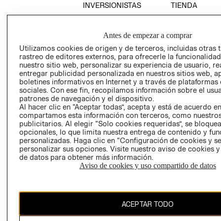
INVERSIONISTAS
TIENDA
POLÍTICA
TÉRMINOS Y
EMPRESARIAL
CONDICIONE
Antes de empezar a comprar
AVISO DE
Utilizamos cookies de origen y de terceros, incluidas otras 
PRIVACIDAD
rastreo de editores externos, para ofrecerle la funcionalid
nuestro sitio web, personalizar su experiencia de usuario, rea
GIFT CARD
entregar publicidad personalizada en nuestros sitios web, a
AVISO DE
boletines informativos en Internet y a través de plataformas
sociales. Con ese fin, recopilamos información sobre el usua
COOKIES
patrones de navegación y el dispositivo.
Al hacer clic en “Aceptar todas”, acepta y está de acuerdo e
compartamos esta información con terceros, como nuestros
publicitarios. Al elegir “Solo cookies requeridas”, se bloque
opcionales, lo que limita nuestra entrega de contenido y fu
personalizadas. Haga clic en “Configuración de cookies y se
personalizar sus opciones. Visite nuestro aviso de cookies 
de datos para obtener más información.
Uruguay ($U)
Aviso de cookies y uso compartido de datos
CAMBIAR REGIÓN
ACEPTAR TODO
El contenido de esta página web está protegido por copyright y es