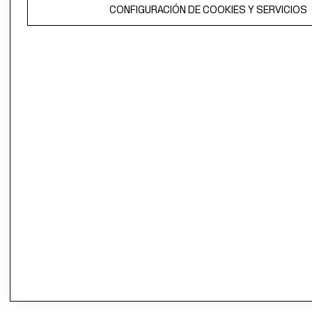
CONFIGURACIÓN DE COOKIES Y SERVICIOS
propiedad de H&M Hennes & Mauritz AB.