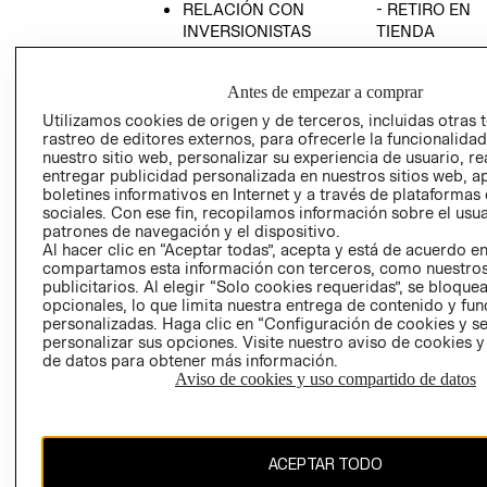
RELACIÓN CON
- RETIRO EN
INVERSIONISTAS
TIENDA
POLÍTICA
TÉRMINOS Y
EMPRESARIAL
CONDICIONE
Antes de empezar a comprar
AVISO DE
Utilizamos cookies de origen y de terceros, incluidas otras 
PRIVACIDAD
rastreo de editores externos, para ofrecerle la funcionalid
nuestro sitio web, personalizar su experiencia de usuario, rea
GIFT CARD
entregar publicidad personalizada en nuestros sitios web, a
boletines informativos en Internet y a través de plataformas
AVISO DE
sociales. Con ese fin, recopilamos información sobre el usua
COOKIES
patrones de navegación y el dispositivo.
Al hacer clic en “Aceptar todas”, acepta y está de acuerdo e
compartamos esta información con terceros, como nuestros
publicitarios. Al elegir “Solo cookies requeridas”, se bloque
opcionales, lo que limita nuestra entrega de contenido y fu
personalizadas. Haga clic en “Configuración de cookies y se
personalizar sus opciones. Visite nuestro aviso de cookies 
de datos para obtener más información.
Uruguay ($U)
Aviso de cookies y uso compartido de datos
CAMBIAR REGIÓN
ACEPTAR TODO