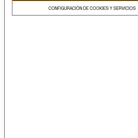
El contenido de esta página web está protegido por copyright y es
CONFIGURACIÓN DE COOKIES Y SERVICIOS
propiedad de H&M Hennes & Mauritz AB.