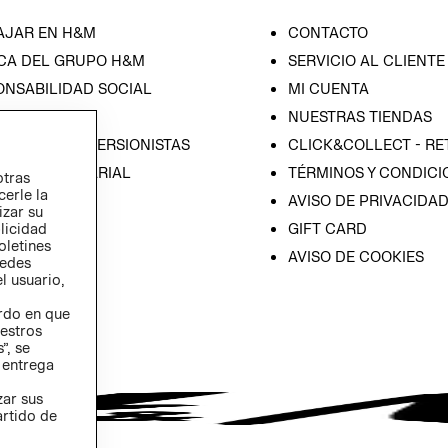
AJAR EN H&M
CONTACTO
CA DEL GRUPO H&M
SERVICIO AL CLIENTE
ONSABILIDAD SOCIAL
MI CUENTA
SA
NUESTRAS TIENDAS
IÓN CON INVERSIONISTAS
CLICK&COLLECT - RE
ICA EMPRESARIAL
TÉRMINOS Y CONDICI
otras
cerle la
AVISO DE PRIVACIDA
izar su
GIFT CARD
blicidad
oletines
AVISO DE COOKIES
redes
l usuario,
erdo en que
estros
”, se
 entrega
zar sus
artido de