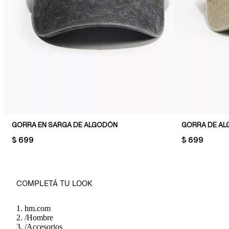
GORRA EN SARGA DE ALGODÓN
GORRA DE A
PRICE:
$ 699
PRICE:
$ 699
COMPLETÁ TU LOOK
hm.com
/
Hombre
/
Accesorios