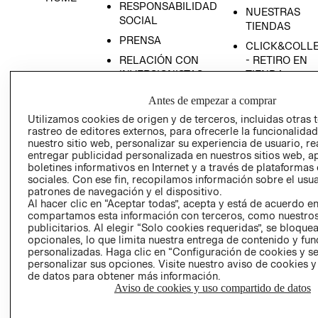
RESPONSABILIDAD
NUESTRAS
SOCIAL
TIENDAS
PRENSA
CLICK&COLL
RELACIÓN CON
- RETIRO EN
INVERSIONISTAS
TIENDA
POLÍTICA
TÉRMINOS Y
Antes de empezar a comprar
EMPRESARIAL
CONDICIONE
Utilizamos cookies de origen y de terceros, incluidas otras 
AVISO DE
rastreo de editores externos, para ofrecerle la funcionalid
PRIVACIDAD
nuestro sitio web, personalizar su experiencia de usuario, rea
entregar publicidad personalizada en nuestros sitios web, a
GIFT CARD
boletines informativos en Internet y a través de plataformas
sociales. Con ese fin, recopilamos información sobre el usua
AVISO DE
patrones de navegación y el dispositivo.
COOKIES
Al hacer clic en “Aceptar todas”, acepta y está de acuerdo e
compartamos esta información con terceros, como nuestros
publicitarios. Al elegir “Solo cookies requeridas”, se bloque
opcionales, lo que limita nuestra entrega de contenido y fu
personalizadas. Haga clic en “Configuración de cookies y se
personalizar sus opciones. Visite nuestro aviso de cookies 
de datos para obtener más información.
Aviso de cookies y uso compartido de datos
Uruguay ($U)