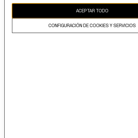
CAMBIAR REGIÓN
ACEPTAR TODO
CONFIGURACIÓN DE COOKIES Y SERVICIOS
El contenido de esta página web está protegido por copyright y es
propiedad de H&M Hennes & Mauritz AB.