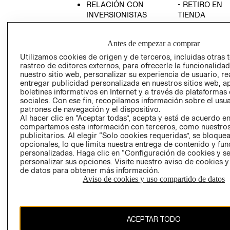
RELACIÓN CON
- RETIRO EN
INVERSIONISTAS
TIENDA
POLÍTICA
TÉRMINOS Y
EMPRESARIAL
CONDICIONE
Antes de empezar a comprar
AVISO DE
Utilizamos cookies de origen y de terceros, incluidas otras 
PRIVACIDAD
rastreo de editores externos, para ofrecerle la funcionalid
nuestro sitio web, personalizar su experiencia de usuario, rea
GIFT CARD
entregar publicidad personalizada en nuestros sitios web, a
boletines informativos en Internet y a través de plataformas
AVISO DE
sociales. Con ese fin, recopilamos información sobre el usua
COOKIES
patrones de navegación y el dispositivo.
Al hacer clic en “Aceptar todas”, acepta y está de acuerdo e
compartamos esta información con terceros, como nuestros
publicitarios. Al elegir “Solo cookies requeridas”, se bloque
opcionales, lo que limita nuestra entrega de contenido y fu
personalizadas. Haga clic en “Configuración de cookies y se
personalizar sus opciones. Visite nuestro aviso de cookies 
de datos para obtener más información.
Uruguay ($U)
Aviso de cookies y uso compartido de datos
CAMBIAR REGIÓN
ACEPTAR TODO