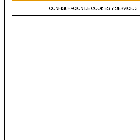
El contenido de esta página web está protegido por copyright y es
CONFIGURACIÓN DE COOKIES Y SERVICIOS
propiedad de H&M Hennes & Mauritz AB.