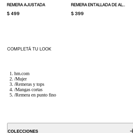
REMERA AJUSTADA
REMERA ENTALLADA DE ALGODÓN
PRICE:
$ 499
PRICE:
$ 399
COMPLETÁ TU LOOK
hm.com
/
Mujer
/
Remeras y tops
/
Mangas cortas
/
Remera en punto fino
COLECCIONES