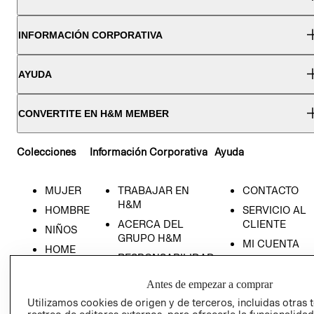
INFORMACIÓN CORPORATIVA
AYUDA
CONVERTITE EN H&M MEMBER
Colecciones
Información Corporativa
Ayuda
MUJER
TRABAJAR EN
CONTACTO
H&M
HOMBRE
SERVICIO AL
ACERCA DEL
CLIENTE
NIÑOS
GRUPO H&M
MI CUENTA
HOME
RESPONSABILIDAD
NUESTRAS
SOCIAL
TIENDAS
Antes de empezar a comprar
PRENSA
CLICK&COLL
Utilizamos cookies de origen y de terceros, incluidas otras 
RELACIÓN CON
- RETIRO EN