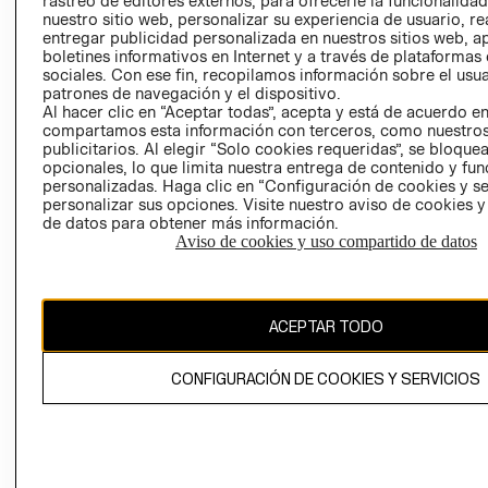
rastreo de editores externos, para ofrecerle la funcionalid
INVERSIONISTAS
TIENDA
nuestro sitio web, personalizar su experiencia de usuario, rea
entregar publicidad personalizada en nuestros sitios web, a
POLÍTICA
TÉRMINOS Y
boletines informativos en Internet y a través de plataformas
EMPRESARIAL
CONDICIONE
sociales. Con ese fin, recopilamos información sobre el usua
patrones de navegación y el dispositivo.
AVISO DE
Al hacer clic en “Aceptar todas”, acepta y está de acuerdo e
PRIVACIDAD
compartamos esta información con terceros, como nuestros
publicitarios. Al elegir “Solo cookies requeridas”, se bloque
GIFT CARD
opcionales, lo que limita nuestra entrega de contenido y fu
AVISO DE
personalizadas. Haga clic en “Configuración de cookies y se
COOKIES
personalizar sus opciones. Visite nuestro aviso de cookies 
de datos para obtener más información.
Aviso de cookies y uso compartido de datos
ACEPTAR TODO
Uruguay ($U)
CONFIGURACIÓN DE COOKIES Y SERVICIOS
CAMBIAR REGIÓN